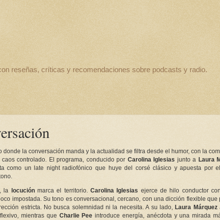
con reseñas, críticas y recomendaciones sobre podcasts y radio.
versación
 donde la conversación manda y la actualidad se filtra desde el humor, con la com
e caos controlado. El programa, conducido por
Carolina Iglesias
junto a
Laura 
ta como un late night radiofónico que huye del corsé clásico y apuesta por el
tono.
, la
locución
marca el territorio.
Carolina Iglesias
ejerce de hilo conductor co
poco impostada. Su tono es conversacional, cercano, con una dicción flexible que p
rección estricta. No busca solemnidad ni la necesita. A su lado,
Laura Márquez
flexivo, mientras que
Charlie Pee
introduce energía, anécdota y una mirada más