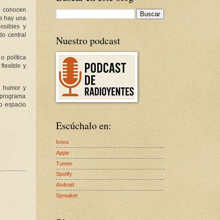
e conocen
re hay una
osibles y
do central
Nuestro podcast
o política
flexible y
r humor y
n programa
o espacio
Escúchalo en:
Ivoox
Apple
Tunein
Spotify
Android
Spreaker