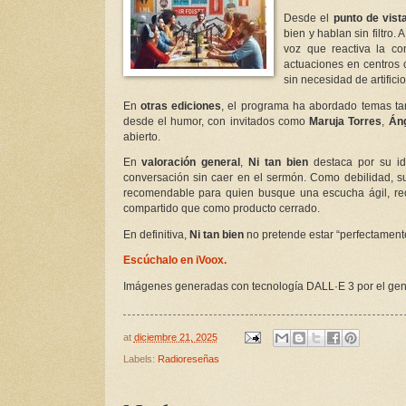
Desde el
punto de vist
bien y hablan sin filtro
voz que reactiva la co
actuaciones en centros 
sin necesidad de artificio
En
otras ediciones
, el programa ha abordado temas tan 
desde el humor, con invitados como
Maruja Torres
,
Áng
abierto.
En
valoración general
,
Ni tan bien
destaca por su id
conversación sin caer en el sermón. Como debilidad, su
recomendable para quien busque una escucha ágil, re
compartido que como producto cerrado.
En definitiva,
Ni tan bien
no pretende estar “perfectamente 
Escúchalo en iVoox.
Imágenes generadas con tecnología DALL·E 3 por el gen
at
diciembre 21, 2025
Labels:
Radioreseñas