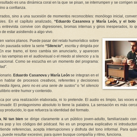
resultado es una dinámica coral en la que se pisan, se interrumpen y se corrigen s
ino a confianza.
ados, sino a una sucesión de momentos reconocibles: monólogo inicial, conver
nales. En el capítulo analizado,
“Eduardo Casanova y María León, y el bolo
a entrevista convive con digresiones, bromas internas y giros inesperados, lo
de estar asistiendo a algo vivo.
 en varios planos. Puede pasar del relato humorístico sobre
ión pausada sobre la serie
“Silencio”
, escrita y dirigida por
 En ese tramo, el tono cambia sin anunciarlo, y aparecen
 las vampiras en el audiovisual o el miedo al silencio y a la
ersacional. Como se escucha en un momento del programa:
dad”
.
ionario.
Eduardo Casanova
y
María León
se integran en el
n hablar de procesos creativos, referentes y decisiones
media ligera, pero no es una serie de sustos”
o
“el silencio
ilibrio entre humor y contenido.
ca por una realización elaborada, ni lo pretende. El audio es limpio, las voces 
invadir. El protagonismo absoluto lo tiene la palabra. La sensación es más cer
y producido, lo que refuerza la identidad del formato.
a
,
Ni tan bien
se dirige claramente a un público joven-adulto, familiarizado co
ra pop y los códigos del pódcast. No es un programa explicativo ni introductor
iende referencias, acepta interrupciones y disfruta del tono informal. Para qu
, puede resultar excesivo; para quien busque compañía y ritmo, funciona.