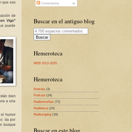
in que eso
Comentarios
sación de
Buscar en el antiguo blog
 en Vigo”
 que puede
Buscar
Hemeroteca
WEB 2013-2025
Hemeroteca
Noticias
(3)
Podcast
(24)
están bien
cana a una
Radioreseñas
(72)
Radioteca
(24)
Radiozaping
(18)
n el humor
io: da por
ien busque
Buscar en este blog