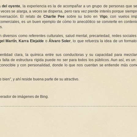
a del oyente
, la experiencia es la de acompañar a un grupo de personas que s
. A veces se alarga, a veces se dispersa, pero rara vez pierde interés porque siemp
nversación. El relato de
Charlie Pee
sobre su bolo en
Vigo
, con vuelos imp
comerciales, es un buen ejemplo de cómo lo anecdótico se convierte en conteni
s.
diversos como referentes culturales, salud mental, precariedad, redes sociales 
el Martín
,
Karra Elejalde
o
Álvaro Soler
, lo que refuerza la idea de un formato 
entidad clara, la química entre sus conductoras y su capacidad para mezcla
 falta de estructura rígida puede no ser para todos los públicos. Aun así, es u
conocible y con personalidad, donde lo que nos cuentan se entiende más com
bien”, y ahí reside buena parte de su atractivo.
erador de imágenes de Bing.