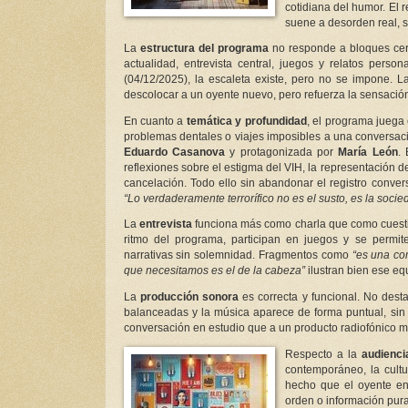
cotidiana del humor. El 
suene a desorden real, s
La
estructura del programa
no responde a bloques cerr
actualidad, entrevista central, juegos y relatos perso
(04/12/2025), la escaleta existe, pero no se impone. L
descolocar a un oyente nuevo, pero refuerza la sensación 
En cuanto a
temática y profundidad
, el programa juega
problemas dentales o viajes imposibles a una conversac
Eduardo Casanova
y protagonizada por
María León
.
reflexiones sobre el estigma del VIH, la representación de
cancelación. Todo ello sin abandonar el registro conv
“Lo verdaderamente terrorífico no es el susto, es la socie
La
entrevista
funciona más como charla que como cuest
ritmo del programa, participan en juegos y se permite
narrativas sin solemnidad. Fragmentos como
“es una co
que necesitamos es el de la cabeza”
ilustran bien ese equ
La
producción sonora
es correcta y funcional. No desta
balanceadas y la música aparece de forma puntual, sin 
conversación en estudio que a un producto radiofónico mu
Respecto a la
audienci
contemporáneo, la cultu
hecho que el oyente ent
orden o información pura