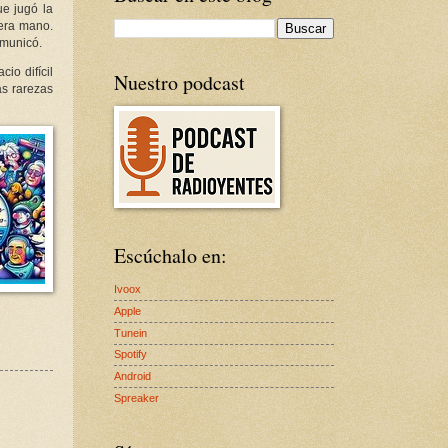
ue jugó la
mera mano.
omunicó.
cio difícil
Nuestro podcast
as rarezas
Escúchalo en:
Ivoox
Apple
Tunein
Spotify
Android
Spreaker