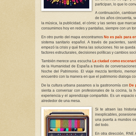
participan, lo que lo co
A continuación, cambia
de los años cincuenta, 
la música, la publicidad, el cómic y las series que mar
consumimos hoy en redes y pantallas, siempre con un ton
En otro punto del mapa encontramos
No es país para e
sistema sanitario español. A través de pacientes, sani
empezó la crisis y qué frena las soluciones. No se queda 
factores estructurales, decisiones políticas y cambios soc
También merece una escucha
La ciudad como escenar
de la Humanidad de España a través de conversaciones 
Noche del Patrimonio. El viaje mezcla territorio, memo
encuentro con la manera en que el patrimonio dialoga con
De la cultura urbana pasamos a la gastronomía con
De 
sienta a conversar con profesionales de la cocina, la h
experiencia y el aprendizaje compartido. Es un espacio q
alrededor de una mesa.
Si te atraen las histori
inexplicables, posesione
una puerta a mundos osc
del todo.
En otra dirección, RNE