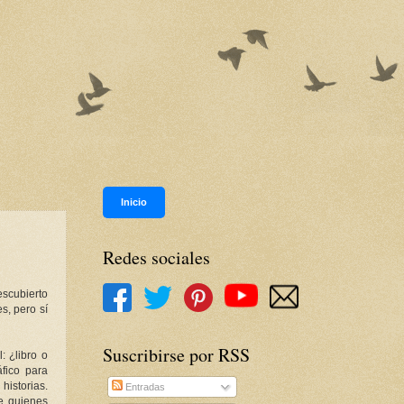
Inicio
Redes sociales
scubierto
s, pero sí
Suscribirse por RSS
: ¿libro o
fico para
historias.
Entradas
de quienes