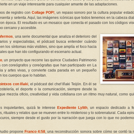
nvierte en un viaje interesante para cualquier amante de las adaptaciones.
mos de registro con
Collage POP!
, un repaso sonoro por la cultura popular esta
sesenta y setenta. Aquí, las imágenes icónicas que todos tenemos en la cabeza di
caron época. El resultado es un mosaico que conecta el pasado con los códigos vi
o cercano y accesible.
nfermos
,
una serie documental que analiza el deterioro del
tarios y especialistas, el pódcast busca entender cuándo
en los síntomas más visibles, sino que amplía el foco hacia
iales que han ido configurando el escenario actual.
io
,
un proyecto que recorre las quince Ciudades Patrimonio
con coreógrafos y coreógrafas que han participado en La
ria y artes vivas, y convierte cada parada en un pequeño
 los cuerpos que lo habitan.
pintxos con Iñaki
, el pódcast del chef Iñaki Teijón. En él se
ostelería, el deporte o la comunicación, siempre desde la
ue mezcla oficio, creatividad y vida cotidiana con un ritmo muy natural, como qu
as inquietantes, quizá te interese
Expediente Lylith
, un espacio dedicado a 
s, rituales y relatos que se mueven entre lo misterioso y lo sobrenatural. Cada epi
uros, siempre desde el gusto por la narración que juega con lo que no podemo
 Audio propone
Franco 4:58
, una reconstrucción sonora sobre cómo se contó la