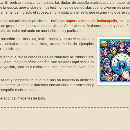
ica. El pódcast repasa los hechos, las dudas de aquella madrugada y el papel q
de la época, apoyándose en los testimonios de periodistas que lo vivieron de pri
an entender no solo el suceso, sino la distancia entre lo que ocurrió y lo que se c
de conversaciones imprevisibles, está
Los supervivientes del Indianápolis
, un espa
a un grupo unido por su amor por el arte. Aquí caben reflexiones, humor y pequeñ
ón de estar entrando en una tertulia muy particular.
 recorrido por músicos, instituciones y obras vinculadas a
s y contextos poco conocidos, acompañado de ejemplos
 tecnicismos.
sitario que revisa casos reales de crímenes ocurridos fuera
— para imaginar cómo habrían sido tratados aquí desde el
ivulgación, análisis y curiosidad, con una mirada joven que
radar y compartir aquello que nos ha llamado la atención
que merece la pena, estaremos encantados de escucharlo y
 acompaña cada semana.
erador de imágenes de Bing.