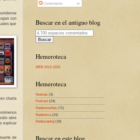
Comentarios
dounidense
alogan con
Buscar en el antiguo blog
suales que
Buscar
Hemeroteca
WEB 2013-2025
Hemeroteca
Noticias
(3)
ien charla
Podcast
(24)
Radioreseñas
(72)
fenómenos
Radioteca
(24)
sodio abre
Radiozaping
(18)
s explicar
Buscar en este blog
 muerte de