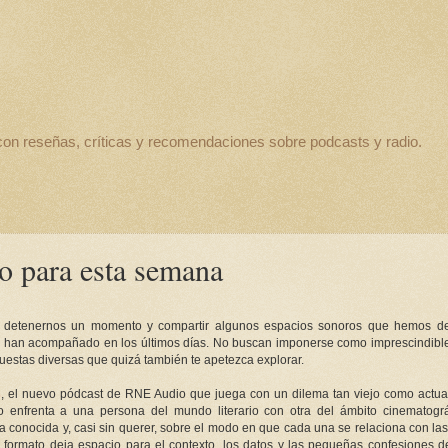
con reseñas, críticas y recomendaciones sobre podcasts y radio.
o para esta semana
detenernos un momento y compartir algunos espacios sonoros que hemos de
 han acompañado en los últimos días. No buscan imponerse como imprescindible
uestas diversas que quizá también te apetezca explorar.
s
, el nuevo pódcast de RNE Audio que juega con un dilema tan viejo como actual
o enfrenta a una persona del mundo literario con otra del ámbito cinematográ
 conocida y, casi sin querer, sobre el modo en que cada una se relaciona con las 
l formato deja espacio para el contexto, los datos y las pequeñas confesiones 