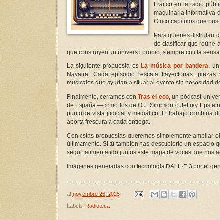
Franco en la radio públ
maquinaria informativa 
Cinco capítulos que busc
Para quienes disfrutan 
de clasificar que reúne 
que construyen un universo propio, siempre con la sensaci
La siguiente propuesta es
La música por bandera
, un
Navarra. Cada episodio rescata trayectorias, pieza
musicales que ayudan a situar al oyente sin necesidad de
Finalmente, cerramos con
Tras el eco
, un pódcast univer
de España —como los de O.J. Simpson o Jeffrey Epstein
punto de vista judicial y mediático. El trabajo combina d
aporta frescura a cada entrega.
Con estas propuestas queremos simplemente ampliar el 
últimamente. Si tú también has descubierto un espacio 
seguir alimentando juntos este mapa de voces que nos
Imágenes generadas con tecnología DALL·E 3 por el gen
at
noviembre 26, 2025
Labels:
Radioteca